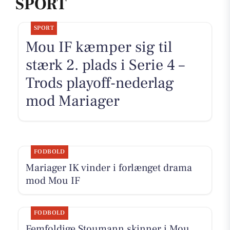
SPORT
SPORT
Mou IF kæmper sig til
stærk 2. plads i Serie 4 –
Trods playoff-nederlag
mod Mariager
FODBOLD
Mariager IK vinder i forlænget drama
mod Mou IF
FODBOLD
Femfoldige Stoumann skinner i Mou