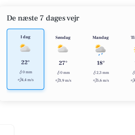
De næste 7 dages vejr
I dag
Søndag
Mandag
T
22°
27°
18°
💧
0 mm
💧
💧

0 mm
2,3 mm
💨
4,4 m/s
💨
💨
💨
3,9 m/s
5,6 m/s