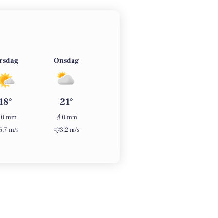
irsdag
Onsdag
Torsdag
Fredag
18°
21°
25°
28°

💧
💧
💧
0 mm
0 mm
0 mm
0 mm
💨
💨
💨
6,7 m/s
3,2 m/s
2,5 m/s
3,3 m/s