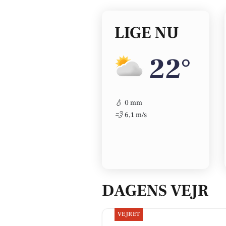
LIGE NU
22°
💧
0 mm
💨
6,1 m/s
DAGENS VEJR
VEJRET