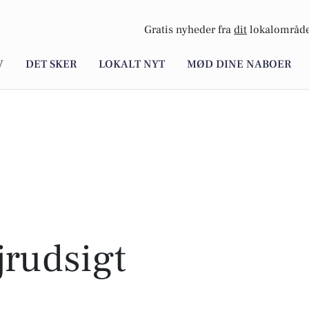
Gratis nyheder fra
dit
lokalområde
V
DET SKER
LOKALT NYT
MØD DINE NABOER
rudsigt