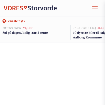
VORES
Storvorde
Seneste nyt ›
20 timer siden |
VEJRET
07-08-2026 14:15 |
BILER
Sol på dagen, kølig start i vente
10 dyreste biler til sa
Aalborg Kommune