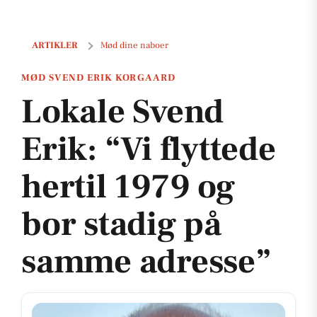
Lokale Svend Erik: “Vi flyttede hertil 1979 og bor stadig på samme 
ARTIKLER
Mød dine naboer
MØD SVEND ERIK KORGAARD
Lokale Svend
Erik: “Vi flyttede
hertil 1979 og
bor stadig på
samme adresse”