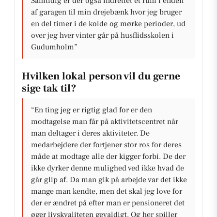
Samtidig er der også indrettet et rum i enden
af garagen til min drejebænk hvor jeg bruger
en del timer i de kolde og mørke perioder, ud
over jeg hver vinter går på husflidsskolen i
Gudumholm”
Hvilken lokal person vil du gerne
sige tak til?
“En ting jeg er rigtig glad for er den
modtagelse man får på aktivitetscentret når
man deltager i deres aktiviteter. De
medarbejdere der fortjener stor ros for deres
måde at modtage alle der kigger forbi. De der
ikke dyrker denne mulighed ved ikke hvad de
går glip af. Da man gik på arbejde var det ikke
mange man kendte, men det skal jeg love for
der er ændret på efter man er pensioneret det
øger livskvaliteten gevaldigt. Og her spiller