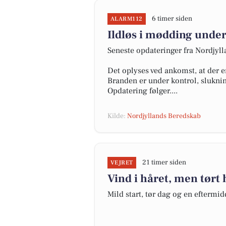
6 timer siden
ALARM112
Ildløs i mødding under
Seneste opdateringer fra Nordjyl
Det oplyses ved ankomst, at der e
Branden er under kontrol, slukni
Opdatering følger....
Kilde:
Nordjyllands Beredskab
21 timer siden
VEJRET
Vind i håret, men tørt
Mild start, tør dag og en eftermi