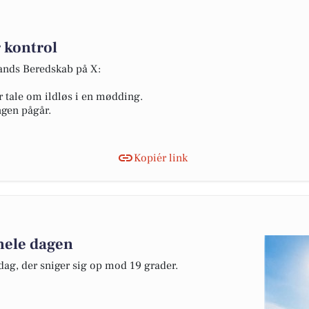
 kontrol
lands Beredskab på X:
r tale om ildløs i en mødding.
ngen pågår.
Kopiér link
 hele dagen
ddag, der sniger sig op mod 19 grader.