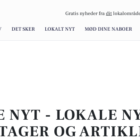
Gratis nyheder fra
dit
lokalområde
V
DET SKER
LOKALT NYT
MØD DINE NABOER
E NYT - LOKALE N
TAGER OG ARTIKL