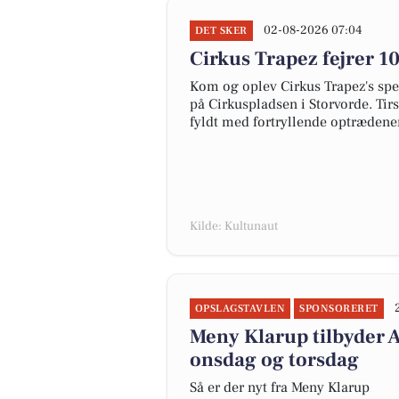
02-08-2026 07:04
DET SKER
Cirkus Trapez fejrer 1
Kom og oplev Cirkus Trapez's spe
på Cirkuspladsen i Storvorde. Tir
fyldt med fortryllende optrædener,
Kilde: Kultunaut
OPSLAGSTAVLEN
SPONSORERET
Meny Klarup tilbyder A
onsdag og torsdag
Så er der nyt fra Meny Klarup