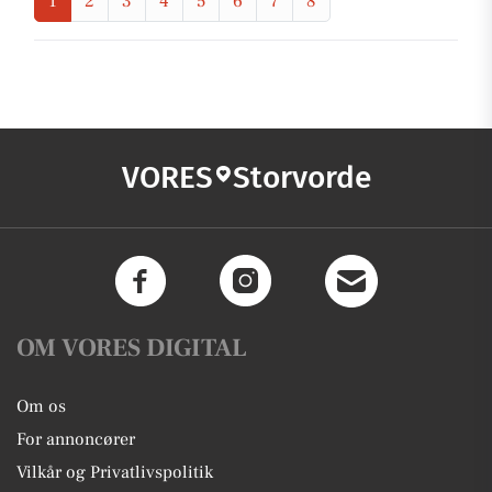
1
2
3
4
5
6
7
8
VORES
Storvorde
OM VORES DIGITAL
Om os
For annoncører
Vilkår og Privatlivspolitik