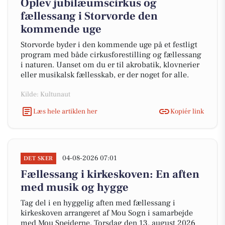
Oplev jubilæumscirkus og
fællessang i Storvorde den
kommende uge
Storvorde byder i den kommende uge på et festligt
program med både cirkusforestilling og fællessang
i naturen. Uanset om du er til akrobatik, klovnerier
eller musikalsk fællesskab, er der noget for alle.
Kilde: Kultunaut
Læs hele artiklen her
Kopiér link
04-08-2026 07:01
DET SKER
Fællessang i kirkeskoven: En aften
med musik og hygge
Tag del i en hyggelig aften med fællessang i
kirkeskoven arrangeret af Mou Sogn i samarbejde
med Mou Spejderne. Torsdag den 13. august 2026