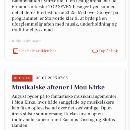
Båndbyhallen i Storvorde til en festlig arena, når det
6-mands orkester TOP SEVEN besøger byen som en
del af deres Bierfest turné 2025. Med over 35 byer på
programmet, er Storvorde klar til at byde på en
uforglemmelig aften med musik, underholdning og
traditionel tysk mad.
Kilde: Kultunaut
Læs hele artiklen her
Kopiér link
30-07-2025 07:05
DET SKER
Musikalske aftener i Mou Kirke
August byder på to fantastiske musikarrangementer
i Mou Kirke, hvor både sangglade og musikelskere
kan få en oplevelse ud over det sædvanlige. Oplev
årets sidste sommersang i kirkeskoven og en
indlevende koncert med Rasmus Dissing og Sloths
Banden.