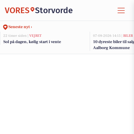
VORES
Storvorde
Seneste nyt ›
22 timer siden |
VEJRET
07-08-2026 14:15 |
BILER
Sol på dagen, kølig start i vente
10 dyreste biler til sa
Aalborg Kommune