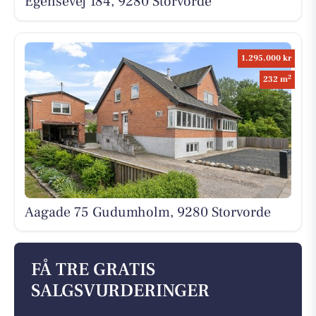
Egensevej 184, 9280 Storvorde
1.295.000 kr
2
232 m
Aagade 75 Gudumholm, 9280 Storvorde
FÅ TRE GRATIS
SALGSVURDERINGER