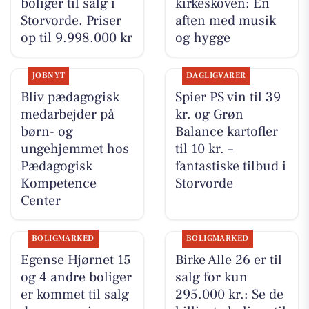
boliger til salg i
kirkeskoven: En
Storvorde. Priser
aften med musik
op til 9.998.000 kr
og hygge
JOBNYT
DAGLIGVARER
Bliv pædagogisk
Spier PS vin til 39
medarbejder på
kr. og Grøn
børn- og
Balance kartofler
ungehjemmet hos
til 10 kr. –
Pædagogisk
fantastiske tilbud i
Kompetence
Storvorde
Center
BOLIGMARKED
BOLIGMARKED
Egense Hjørnet 15
Birke Alle 26 er til
og 4 andre boliger
salg for kun
er kommet til salg
295.000 kr.: Se de