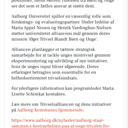
positioner, mens Morten Thiessen fra Børn og Unge
ser det som et fælles ansvar at støtte dem.
Aalborg Universitet spiller en væsentlig rolle som
forsknings- og evalueringspartner. Under ledelse af
Maria Appel Nissen og Henrik Vardinghus-Nielsen
støtter universitetet alliancens mål gennem deres
mission 'Øget Trivsel Blandt Børn og Unge'.
Alliancen planlægger et tættere strategisk
samarbejde for at tackle unges mistrivsel gennem
eksperimentering og udvikling af nye initiativer,
hvor de unges input bliver afgørende. Deres
erfaringer betragtes som essentielle for en
helhedsorienteret trivselsindsats.
For yderligere information kan programleder Maria
Lisette Schimkat kontaktes.
Læs mere om Trivselsalliancen og dens initiativer
på
Aalborg Kommunes hjemmeside
.
https://www.aalborg.dk/nyheder/aalborg-staar-
sammen-i-bestraebelsen-paa-at-oege-trivslen-for-