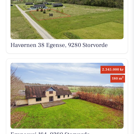
Havørnen 38 Egense, 9280 Storvorde
2.345.000 kr
2
180 m