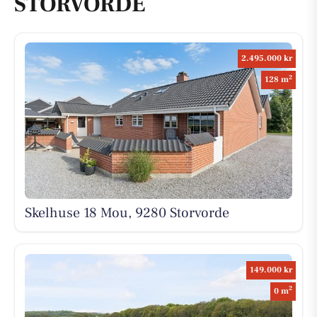
STORVORDE
2.495.000 kr
2
128 m
Skelhuse 18 Mou, 9280 Storvorde
149.000 kr
2
0 m