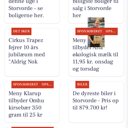
denne uge i
billigste boliger til
Storvorde - se
salg i Storvorde
boligerne her.
her
DET SKER
SPONSORERET
OPSLAGSTAVLEN
Cirkus Trapez
Meny Klarup
fejrer 10 års
tilbyder Arla
jubilæum med
økologisk mælk til
"Aldrig Nok
11,95 kr. onsdag
og torsdag
SPONSORERET
OPSLAGSTAVLEN
BILER
Meny Klarup
De dyreste biler i
tilbyder Omhu
Storvorde - Pris op
kirsebær 350
til 879.700 kr!
gram til 25 kr