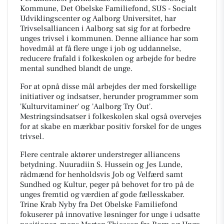
Kommune, Det Obelske Familiefond, SUS - Socialt
Udviklingscenter og Aalborg Universitet, har
Trivselsalliancen i Aalborg sat sig for at forbedre
unges trivsel i kommunen. Denne alliance har som
hovedmål at få flere unge i job og uddannelse,
reducere frafald i folkeskolen og arbejde for bedre
mental sundhed blandt de unge.
For at opnå disse mål arbejdes der med forskellige
initiativer og indsatser, herunder programmer som
'Kulturvitaminer' og 'Aalborg Try Out'.
Mestringsindsatser i folkeskolen skal også overvejes
for at skabe en mærkbar positiv forskel for de unges
trivsel.
Flere centrale aktører understreger alliancens
betydning. Nuuradiin S. Hussein og Jes Lunde,
rådmænd for henholdsvis Job og Velfærd samt
Sundhed og Kultur, peger på behovet for tro på de
unges fremtid og værdien af gode fællesskaber.
Trine Krab Nyby fra Det Obelske Familiefond
fokuserer på innovative løsninger for unge i udsatte