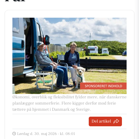
Økonomi, overblik og fleksibilitet fylder mere, når danskerne
planlægger sommerferie. Flere kigger derfor mod ferie
tættere på hjemmet i Danmark og Sverige.
Del artikel
Lørdag d. 30. maj 2026 - kl. 08:01