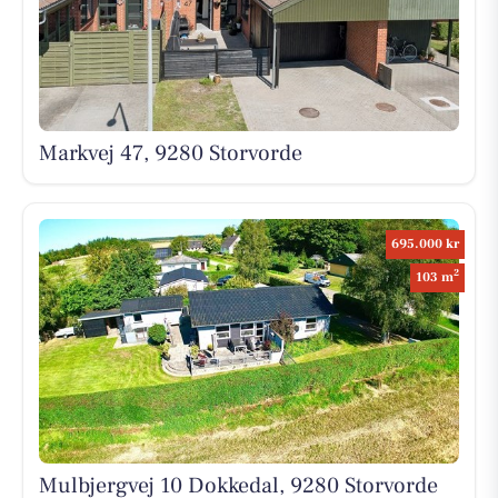
Markvej 47, 9280 Storvorde
695.000 kr
2
103 m
Mulbjergvej 10 Dokkedal, 9280 Storvorde