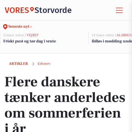
VORES
Storvorde
Seneste nyt ›
5 timer siden |
VEJRET
14 timer siden |
ALARM11
Friskt pust og tør dag i vente
Ildløs i mødding und
Flere danskere tænker anderledes om sommerferien i år
ARTIKLER
Erhverv
Flere danskere
tænker anderledes
om sommerferien
i år