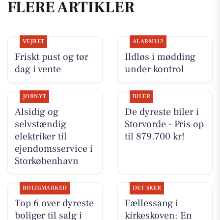
FLERE ARTIKLER
VEJRET
ALARM112
Friskt pust og tør
Ildløs i mødding
dag i vente
under kontrol
JOBNYT
BILER
Alsidig og
De dyreste biler i
selvstændig
Storvorde - Pris op
elektriker til
til 879.700 kr!
ejendomsservice i
Storkøbenhavn
BOLIGMARKED
DET SKER
Top 6 over dyreste
Fællessang i
boliger til salg i
kirkeskoven: En