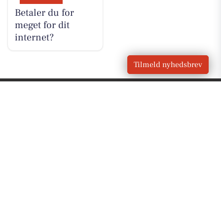
Betaler du for
meget for dit
internet?
Tilmeld nyhedsbrev
VORES
Storvorde
OM VORES DIGITAL
Om os
For annoncører