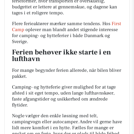
ferieformer, hvor transporten er overskuelig,
budgettet er lettere at gennemskue, og dagene kan
tages i et roligere tempo.
Flere ferieaktører mærker samme tendens. Hos
First
Camp
oplever man blandt andet stigende interesse
for camping- og hytteferier i både Danmark og
Sverige.
Ferien behøver ikke starte i en
lufthavn
For mange begynder ferien allerede, når bilen bliver
pakket.
Camping- og hytteferie giver mulighed for at tage
afsted i sit eget tempo, uden lange lufthavnskøer,
faste afgangstider og usikkerhed om ændrede
flytider.
Nogle vælger den enkle løsning med telt,
campingvogn eller autocamper. Andre vil gerne have
lidt mere komfort i en hytte. Fælles for mange er
ønsket om en ferie, hvor der er plads til både frihed,