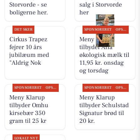
Storvorde - se
salg i Storvorde
boligerne her.
her
DET SKER
SPONSORERET
OPSLAGSTAVLEN
Cirkus Trapez
Meny Klarup
fejrer 10 års
tilbyder Arla
jubilæum med
økologisk mælk til
"Aldrig Nok
11,95 kr. onsdag
og torsdag
SPONSORERET
OPSLAGSTAVLEN
SPONSORERET
OPSLAGSTAVLEN
Meny Klarup
Meny Klarup
tilbyder Omhu
tilbyder Schulstad
kirsebær 350
Signatur brød til
gram til 25 kr
20 kr.
LOKALT NYT