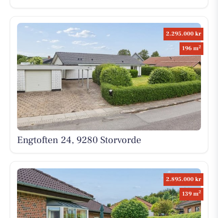
2.295.000 kr
2
196 m
Engtoften 24, 9280 Storvorde
2.895.000 kr
2
139 m