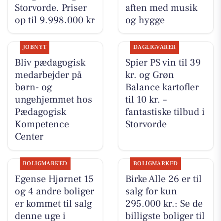
Storvorde. Priser
aften med musik
op til 9.998.000 kr
og hygge
JOBNYT
DAGLIGVARER
Bliv pædagogisk
Spier PS vin til 39
medarbejder på
kr. og Grøn
børn- og
Balance kartofler
ungehjemmet hos
til 10 kr. –
Pædagogisk
fantastiske tilbud i
Kompetence
Storvorde
Center
BOLIGMARKED
BOLIGMARKED
Egense Hjørnet 15
Birke Alle 26 er til
og 4 andre boliger
salg for kun
er kommet til salg
295.000 kr.: Se de
denne uge i
billigste boliger til