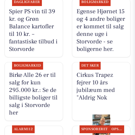
DAGLIGVARER
BOLIGMARKED
Spier PS vin til 39
Egense Hjørnet 15
kr. og Grøn
og 4 andre boliger
Balance kartofler
er kommet til salg
til 10 kr. –
denne uge i
fantastiske tilbud i
Storvorde - se
Storvorde
boligerne her.
BOLIGMARKED
DET SKER
Birke Alle 26 er til
Cirkus Trapez
salg for kun
fejrer 10 års
295.000 kr.: Se de
jubilæum med
billigste boliger til
"Aldrig Nok
salg i Storvorde
her
ALARM112
SPONSORERET
OPSLAGSTAVLEN