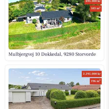
695.000 kr
2
103 m
Mulbjergvej 10 Dokkedal, 9280 Storvorde
2.295.000 kr
2
196 m