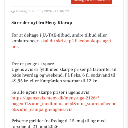
Lørdag d. 16. maj 2026 - kl. 06:23
Så er der nyt fra Meny Klarup
For at deltage i JA-TAK-tilbud, andre tilbud eller
konkurrencer,
skal du skrive på Facebookopslaget
her
.
Der er penge at spare
Ugens avis er fyldt med skarpe priser på favoritter til
både hverdag og weekend. Få f.eks. 6 fl. sodavand til
49,95 kr. eller Kærgården smørbar til 12 kr.
Se alle ugens skarpe priser i ugens avis
https://ugensavis.meny.dk/meny-uge-2126/?
page=01&utm_medium=social&utm_source=facebo
ok&utm_campaign=ugensavis
Priserne gælder fra fredag d. 15. maj til og med
torsdag d. 21. maj 2026.