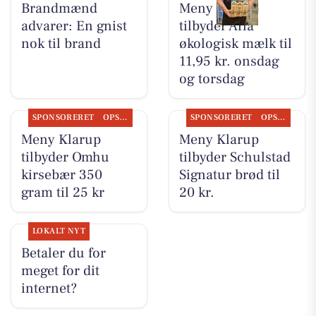
Brandmænd
Meny Klarup
advarer: En gnist
tilbyder Arla
nok til brand
økologisk mælk til
11,95 kr. onsdag
og torsdag
SPONSORERET
OPSLAGSTAVLEN
SPONSORERET
OPSLAGSTAVLEN
Meny Klarup
Meny Klarup
tilbyder Omhu
tilbyder Schulstad
kirsebær 350
Signatur brød til
gram til 25 kr
20 kr.
LOKALT NYT
Betaler du for
meget for dit
internet?