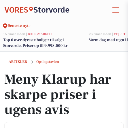
VORES
Storvorde
Seneste nyt ›
16 timer siden |
BOLIGMARKED
23 timer siden |
VEJRET
Top 6 over dyreste boliger til salg i
Varm dag med regn i 
Storvorde. Priser op til 9.998.000 kr
Meny Klarup har skarpe priser i ugens avis
ARTIKLER
Opslagstavlen
Meny Klarup har
skarpe priser i
ugens avis