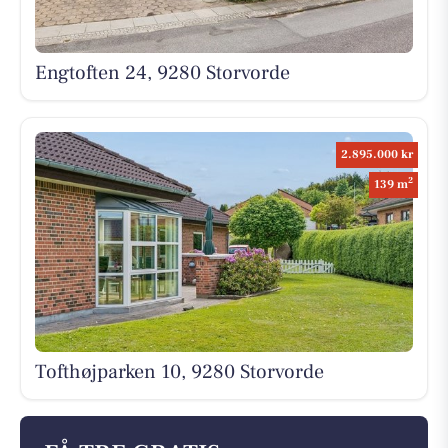
Engtoften 24, 9280 Storvorde
2.895.000 kr
2
139 m
Tofthøjparken 10, 9280 Storvorde