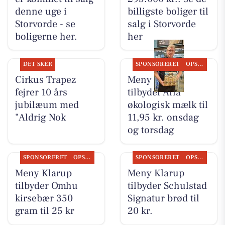
denne uge i
billigste boliger til
Storvorde - se
salg i Storvorde
boligerne her.
her
DET SKER
SPONSORERET
OPSLAGSTAVLEN
Cirkus Trapez
Meny Klarup
fejrer 10 års
tilbyder Arla
jubilæum med
økologisk mælk til
"Aldrig Nok
11,95 kr. onsdag
og torsdag
SPONSORERET
OPSLAGSTAVLEN
SPONSORERET
OPSLAGSTAVLEN
Meny Klarup
Meny Klarup
tilbyder Omhu
tilbyder Schulstad
kirsebær 350
Signatur brød til
gram til 25 kr
20 kr.