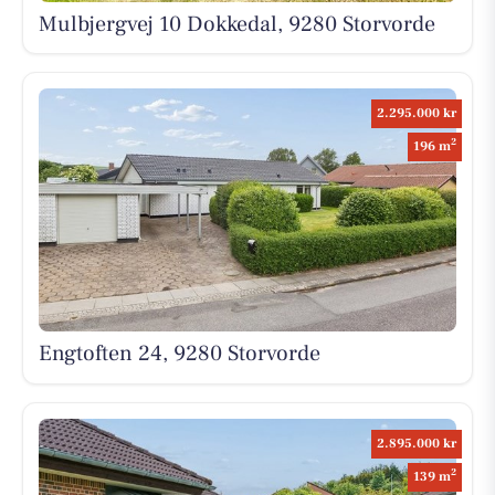
Mulbjergvej 10 Dokkedal, 9280 Storvorde
2.295.000 kr
2
196 m
Engtoften 24, 9280 Storvorde
2.895.000 kr
2
139 m