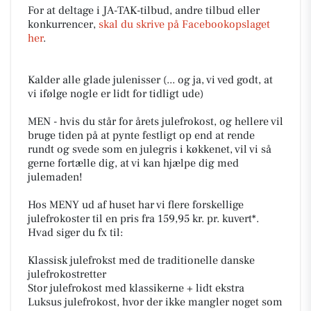
For at deltage i JA-TAK-tilbud, andre tilbud eller
konkurrencer,
skal du skrive på Facebookopslaget
her
.
Kalder alle glade julenisser (... og ja, vi ved godt, at
vi ifølge nogle er lidt for tidligt ude)
MEN - hvis du står for årets julefrokost, og hellere vil
bruge tiden på at pynte festligt op end at rende
rundt og svede som en julegris i køkkenet, vil vi så
gerne fortælle dig, at vi kan hjælpe dig med
julemaden!
Hos MENY ud af huset har vi flere forskellige
julefrokoster til en pris fra 159,95 kr. pr. kuvert*.
Hvad siger du fx til:
Klassisk julefrokst med de traditionelle danske
julefrokostretter
Stor julefrokost med klassikerne + lidt ekstra
Luksus julefrokost, hvor der ikke mangler noget som