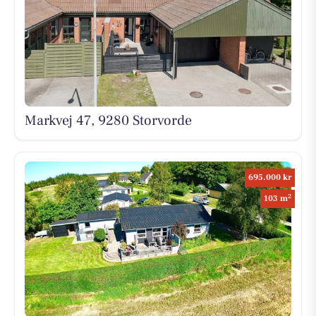
Markvej 47, 9280 Storvorde
695.000 kr
2
103 m