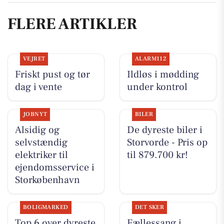
FLERE ARTIKLER
VEJRET
ALARM112
Friskt pust og tør
Ildløs i mødding
dag i vente
under kontrol
JOBNYT
BILER
Alsidig og
De dyreste biler i
selvstændig
Storvorde - Pris op
elektriker til
til 879.700 kr!
ejendomsservice i
Storkøbenhavn
BOLIGMARKED
DET SKER
Top 6 over dyreste
Fællessang i