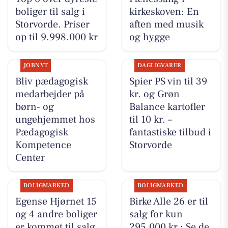
boliger til salg i
kirkeskoven: En
Storvorde. Priser
aften med musik
op til 9.998.000 kr
og hygge
JOBNYT
DAGLIGVARER
Bliv pædagogisk
Spier PS vin til 39
medarbejder på
kr. og Grøn
børn- og
Balance kartofler
ungehjemmet hos
til 10 kr. –
Pædagogisk
fantastiske tilbud i
Kompetence
Storvorde
Center
BOLIGMARKED
BOLIGMARKED
Egense Hjørnet 15
Birke Alle 26 er til
og 4 andre boliger
salg for kun
er kommet til salg
295.000 kr.: Se de