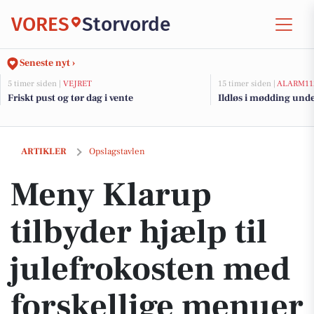
VORES
Storvorde
Seneste nyt ›
5 timer siden |
VEJRET
15 timer siden |
ALARM11
Friskt pust og tør dag i vente
Ildløs i mødding und
Meny Klarup tilbyder hjælp til julefrokosten med forskellige menuer
ARTIKLER
Opslagstavlen
Meny Klarup
tilbyder hjælp til
julefrokosten med
forskellige menuer