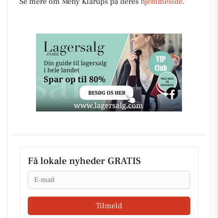
Se mere om Meny Klarups på deres
hjemmeside
.
Få lokale nyheder GRATIS
Email
Tilmeld