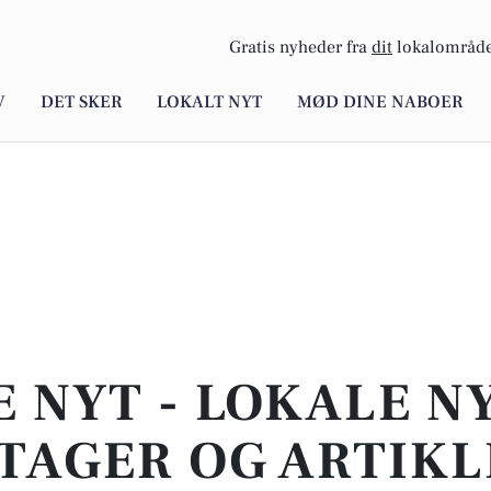
Gratis nyheder fra
dit
lokalområde
V
DET SKER
LOKALT NYT
MØD DINE NABOER
E NYT - LOKALE N
TAGER OG ARTIKL