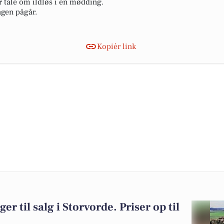
r tale om ildløs i en mødding.
ngen pågår.
Kopiér link
er til salg i Storvorde. Priser op til