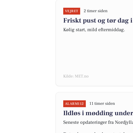
2 timer siden
VEJRET
Friskt pust og tør dag i
Kølig start, mild eftermiddag.
Kilde: MET.no
11 timer siden
ALARM112
Ildløs i mødding under
Seneste opdateringer fra Nordjyl