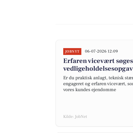
06-07-2026 12:09
JOBNYT
Erfaren vicevært søges t
vedligeholdelsesopgav
Er du praktisk anlagt, teknisk stæ
engageret og erfaren vicevært, som
vores kundes ejendomme
Kilde: JobNet