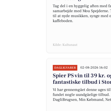
Tag del i en hyggelig aften med f
samarbejde med Mou Spejderne. To
til at nyde musikken, synge med
kaffeboden.
Kilde: Kultunaut
02-08-2026 16:02
DAGLIGVARER
Spier PS vin til 39 kr. 
fantastiske tilbud i St
Vi har gennemgået denne uges til
fundet nogle uundgåelige tilbud. H
DagliBrugsen, Min Købmand, Net