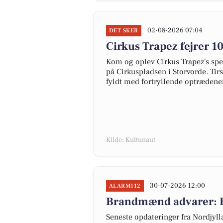
02-08-2026 07:04
DET SKER
Cirkus Trapez fejrer 1
Kom og oplev Cirkus Trapez's spe
på Cirkuspladsen i Storvorde. Tir
fyldt med fortryllende optrædener,
Kilde: Kultunaut
30-07-2026 12:00
ALARM112
Brandmænd advarer: En
Seneste opdateringer fra Nordjyl