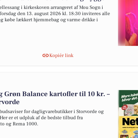
ællessang i kirkeskoven arrangeret af Mou Sogn i
rsdag den 13. august 2026 kl. 18:30 inviteres alle
 og købe lækkert hjemmebag og varme drikke i
Kopiér link
og Grøn Balance kartofler til 10 kr. –
orvorde
budsaviser for dagligvarebutikker i Storvorde og
er er et udpluk af de bedste tilbud fra
to og Rema 1000.