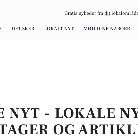
Gratis nyheder fra
dit
lokalområde
V
DET SKER
LOKALT NYT
MØD DINE NABOER
E NYT - LOKALE N
TAGER OG ARTIKL